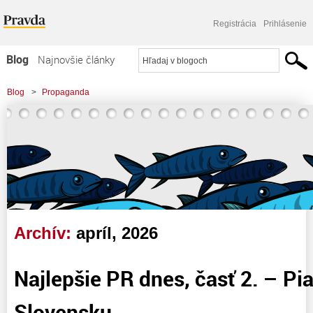
Registrácia
Prihlásenie
Blog
Najnovšie články
Najčítanejšie články
Blog
>
Propaganda
Najkomentovanejšie články
>
Najlepšie PR dnes, časť 2. - Piata kolóna na Slovensku
Zoznam blogov
Komerčné blogy
Archív:
apríl, 2026
Najlepšie PR dnes, časť 2. – Pi
Slovensku