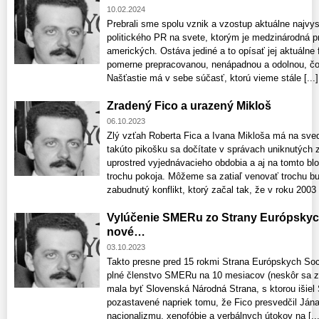
10.02.2024
Prebrali sme spolu vznik a vzostup aktuálne najvys
politického PR na svete, ktorým je medzinárodná 
amerických. Ostáva jediné a to opísať jej aktuálne
pomerne prepracovanou, nenápadnou a odolnou, čo 
Našťastie má v sebe súčasť, ktorú vieme stále [...]
Zradený Fico a urazený Mikloš
06.10.2023
Zlý vzťah Roberta Fica a Ivana Mikloša má na sve
takúto pikošku sa dočítate v správach uniknutýc
uprostred vyjednávacieho obdobia a aj na tomto b
trochu pokoja. Môžeme sa zatiaľ venovať trochu 
zabudnutý konflikt, ktorý začal tak, že v roku 2003 [
Vylúčenie SMERu zo Strany Európskych
nové…
03.10.2023
Takto presne pred 15 rokmi Strana Európskych Soci
plné členstvo SMERu na 10 mesiacov (neskôr sa z 
mala byť Slovenská Národná Strana, s ktorou išiel
pozastavené napriek tomu, že Fico presvedčil Jána
nacionalizmu, xenofóbie a verbálnych útokov na [...