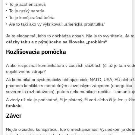
To je ačohentizmus
To je ruský naratív
To je konšpiračná teória
Ale to takí ako vy vykrikovali „americká prostitútka“
Je to elegantné, lebo to obchádza obsah. Nie je to vyvrátenie. Je to
otázky tabu a z pýtajúceho sa človeka „problém“
Rozlišovacia pomôcka
A ako rozpoznať komunikátora v cudzích službách (či už je tam v
objektívneho zdroja?
Ak komunikátor systematicky obhajuje ciele NATO, USA, EÚ alebo Uk
priamom konflikte s merateľným slovenským záujmom (energetika, p
suverenita rozhodovania), potom nekomunikuje realitu – komuniku
A vtedy už nie je podstatné, či je platený, či verí alebo či je len „uži
funkciu
.
Záver
Nejde o žiadnu konšpiráciu. Ide o mechanizmus. Výsledkom je
domá