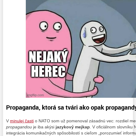
Propaganda, ktorá sa tvári ako opak propagand
V
minulej časti
o NATO som už pomenoval zásadnú vec: rozdiel me
propagandou
je iba akýsi
jazykový mejkap
. V oficiálnom slovníku
integrácia komunikačných spôsobilostí s cieľom „porozumieť infor