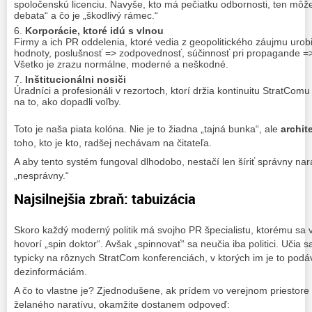
spoločenskú licenciu. Navyše, kto má pečiatku odbornosti, ten môž
debata“ a čo je „škodlivý rámec.“
Korporácie, ktoré idú s vlnou
Firmy a ich PR oddelenia, ktoré vedia z geopolitického záujmu urobi
hodnoty, poslušnosť => zodpovednosť, súčinnosť pri propagande =>
Všetko je zrazu normálne, moderné a neškodné.
Inštitucionálni nosiči
Úradníci a profesionáli v rezortoch, ktorí držia kontinuitu StratCo
na to, ako dopadli voľby.
Toto je naša piata kolóna. Nie je to žiadna „tajná bunka“, ale
archit
toho, kto je kto, radšej nechávam na čitateľa.
A aby tento systém fungoval dlhodobo, nestačí len šíriť správny nara
„nesprávny.“
Najsilnejšia zbraň: tabuizácia
Skoro každý moderný politik má svojho PR špecialistu, ktorému sa v
hovorí „spin doktor“. Avšak „spinnovať“ sa neučia iba politici. Učia sa
typicky na rôznych StratCom konferenciách, v ktorých im je to podá
dezinformáciám.
A čo to vlastne je? Zjednodušene, ak prídem vo verejnom priestore
želaného naratívu, okamžite dostanem odpoveď: