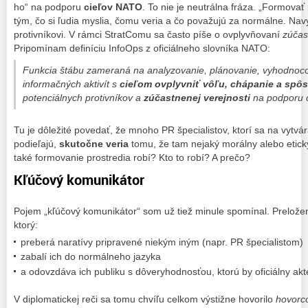
ho“ na podporu
cieľov NATO
. To nie je neutrálna fráza. „Formova
tým, čo si ľudia myslia, čomu veria a čo považujú za normálne. Navy
protivníkovi. V
rámci StratComu
sa často píše o ovplyvňovaní
zúčas
Pripomínam definíciu InfoOps z oficiálneho slovníka NATO:
Funkcia štábu zameraná na analyzovanie, plánovanie, vyhodnoco
informačných aktivít s
cieľom ovplyvniť vôľu, chápanie a spôs
potenciálnych protivníkov a
zúčastnenej verejnosti
na podporu c
Tu je dôležité povedať, že mnoho PR špecialistov, ktorí sa na vytvá
podieľajú,
skutočne veria
tomu, že tam nejaký morálny alebo etický 
také formovanie prostredia robí? Kto to robí? A prečo?
Kľúčový komunikátor
Pojem „kľúčový komunikátor“ som už tiež minule spomínal. Preložené
ktorý:
preberá naratívy pripravené niekým iným (napr. PR špecialistom)
zabalí ich do normálneho jazyka
a odovzdáva ich publiku s dôveryhodnosťou, ktorú by oficiálny akt
V diplomatickej reči sa tomu chvíľu celkom výstižne hovorilo
hovorco