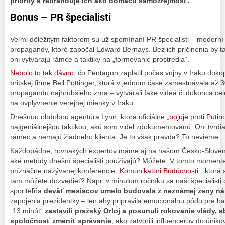
priority a rebranduje ich ako domácu samozrejmosť.
Bonus – PR špecialisti
Veľmi dôležitým faktorom sú už spomínaní PR špecialisti – moderní
propagandy, ktoré započal Edward Bernays. Bez ich pričinenia by 
oni vytvárajú rámce a taktiky na „formovanie prostredia“.
Nebolo to tak dávno
, čo Pentagon zaplatil počas vojny v Iraku doko
britskej firme Bell Pottinger, ktorá v jednom čase zamestnávala až 3
propagandu najhrubšieho zrna – vytvárali fake videá
či dokonca cel
na ovplyvnenie verejnej mienky v Iraku.
Dnešnou obdobou agentúra Lynn, ktorá oficiálne „
bojuje proti Puti
najgeniálnejšou taktikou, akú som videl zdokumentovanú. Oni tvrdia,
rámec a nemajú žiadneho klienta. Je to však pravda? To nevieme.
Každopádne, rovnakých expertov máme aj na našom Česko-Slovens
aké metódy dnešní špecialisti používajú? Môžete.
V tomto momente 
príznačne nazývanej konferencie
„Komunikatori Budúcnosti
„, ktorá
tam môžete dozvedieť? Napr. v minulom ročníku sa naši špecialisti c
sporiteľňa
deväť mesiacov umelo budovala z neznámej ženy ná
zapojenia prezidentky – len aby pripravila emocionálnu pôdu pre b
„13 minút“
zastavili pražský Orloj a posunuli rokovanie vlády, ab
spoločnosť zmeniť správanie
; ako zatvorili influencerov do úniko