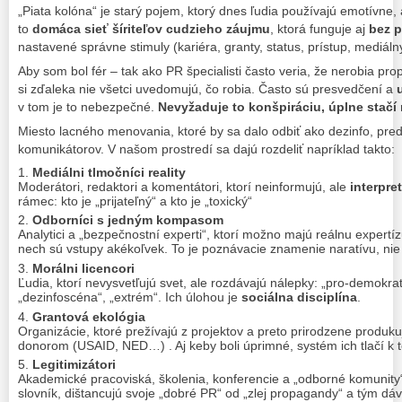
„Piata kolóna“ je starý pojem, ktorý dnes ľudia používajú emotívne, 
to
domáca sieť šíriteľov cudzieho záujmu
, ktorá funguje aj
bez p
nastavené správne stimuly (kariéra, granty, status, prístup, mediáln
Aby som bol fér – tak ako PR špecialisti často veria, že nerobia pro
si zďaleka nie všetci uvedomujú, čo robia.
Často sú presvedčení a
v tom je to nebezpečné.
Nevyžaduje to konšpiráciu, úplne stačí
Miesto lacného menovania, ktoré by sa dalo odbiť ako dezinfo, pred
komunikátorov. V našom prostredí sa dajú rozdeliť napríklad takto:
Mediálni tlmočníci reality
Moderátori, redaktori a komentátori, ktorí neinformujú, ale
interpre
rámec: kto je „prijateľný“ a kto je „toxický“
Odborníci s jedným kompasom
Analytici a „bezpečnostní experti“, ktorí možno majú reálnu expertíz
nech sú vstupy akékoľvek. To je poznávacie znamenie naratívu, nie
Morálni licencori
Ľudia, ktorí nevysvetľujú svet, ale rozdávajú nálepky: „pro-demokra
„dezinfoscéna“, „extrém“. Ich úlohou je
sociálna disciplína
.
Grantová ekológia
Organizácie, ktoré prežívajú z projektov a preto prirodzene produk
donorom (USAID, NED…) . Aj keby boli úprimné, systém ich tlačí k t
Legitimizátori
Akademické pracoviská, školenia, konferencie a „odborné komunity“
slovník, dištancujú svoje „dobré PR“ od „zlej propagandy“ a tým d