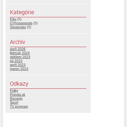
Kategórie
Frky
(5)
O Propagande
(5)
Slovensko
(5)
Archív
apríl 2026
február 2024
október 2023
júl 2023
apríl 2023
marec 2023
Odkazy
Fotky
Pravda.sk
Recepty
Šport
TV program