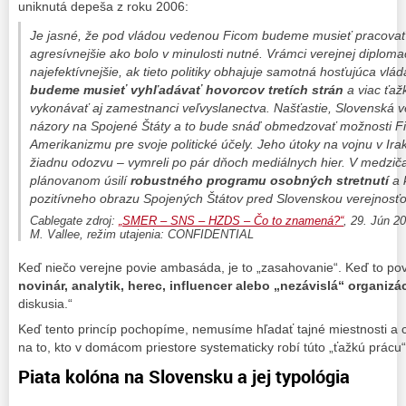
uniknutá depeša z roku 2006:
Je jasné, že pod vládou vedenou Ficom budeme musieť pracovať tv
agresívnejšie ako bolo v minulosti nutné. Vrámci verejnej diploma
najefektívnejšie, ak tieto politiky obhajuje samotná hosťujúca vlá
budeme musieť vyhľadávať hovorcov tretích strán
a viac ťaž
vykonávať aj zamestnanci veľvyslanectva. Našťastie, Slovenská 
názory na Spojené Štáty a to bude snáď obmedzovať možnosti Fic
Amerikanizmu pre svoje politické účely. Jeho útoky na vojnu v Ir
žiadnu odozvu – vymreli po pár dňoch mediálnych hier. V medzi
plánovanom úsilí
robustného programu
osobných stretnutí
a 
pozitívneho obrazu Spojených Štátov pred Slovenskou verejnosťo
Cablegate zdroj:
„SMER – SNS – HZDS – Čo to znamená?“
, 29. Jún 2
M. Vallee, režim utajenia: CONFIDENTIAL
Keď niečo verejne povie ambasáda, je to „zasahovanie“. Keď to povie
novinár, analytik, herec, influencer alebo „nezávislá“ organizá
diskusia.“
Keď tento princíp pochopíme, nemusíme hľadať tajné miestnosti a ci
na to, kto v domácom priestore systematicky robí túto „ťažkú prácu“
Piata kolóna na Slovensku a jej typológia