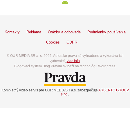
Kontakty
Reklama
Otázky a odpovede
Podmienky používania
Cookies
GDPR
© OUR MEDIA SR a. s. 2026. Autorské práva sú vyhradené a vykonáva ich
vydavateľ,
viac info
.
Blogovací systém Blog.Pravda.sk beží na technológií Wordpress.
Kompletný video servis pre OUR MEDIA SR a.s. zabezpečuje
ARBERTO GROUP
s.r.o.
.