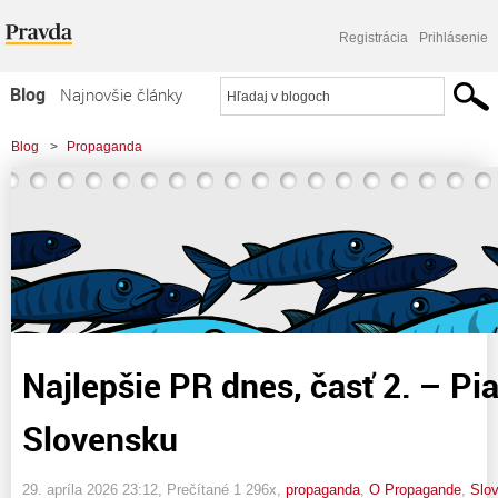
Registrácia
Prihlásenie
Blog
Najnovšie články
Najčítanejšie články
Blog
>
Propaganda
Najkomentovanejšie články
>
Najlepšie PR dnes, časť 2. - Piata kolóna na Slovensku
Zoznam blogov
Komerčné blogy
Najlepšie PR dnes, časť 2. – Pi
Slovensku
29. apríla 2026 23:12
, Prečítané 1 296x,
propaganda
,
O Propagande
,
Slo