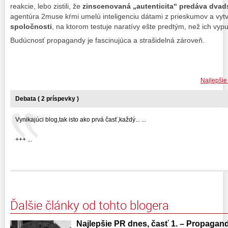
reakcie, lebo zistili, že
zinscenovaná „autenticita“ predáva dva
agentúra 2muse kŕmi umelú inteligenciu dátami z prieskumov a vytv
spoločnosti
, na ktorom testuje naratívy ešte predtým, než ich vypu
Budúcnosť propagandy je fascinujúca a strašidelná zároveň.
Najlepšie
Debata ( 2 príspevky )
Vynikajúci blog,tak isto ako prvá časť,každý... ...
+++ ...
Ďalšie články od tohto blogera
Najlepšie PR dnes, časť 1. – Propaga