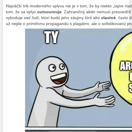
Najväčší trik moderného vplyvu nie je v tom, že by niekto „tajne riadi
tom, že sa vplyv
outsourcuje
. Zahraničný aktér nemusí presvedčiť 
vybuduje sieť ľudí, ktorí budú jeho záujmy šíriť ako
vlastné
, často
už nejde o primitívnu propagandu s plagátmi, ale o sofistikovanú pr